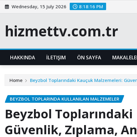
Skip
Wednesday, 15 July 2026
8:18:17 PM
to
content
hizmettv.com.tr
HAKKINDA
İLETIŞIM
ÖN SAYFA
MAKALELE
Home
Beyzbol Toplarındaki Kauçuk Malzemeleri: Güven
BEYZBOL TOPLARINDA KULLANILAN MALZEMELER
Beyzbol Toplarındaki
Güvenlik, Zıplama, 